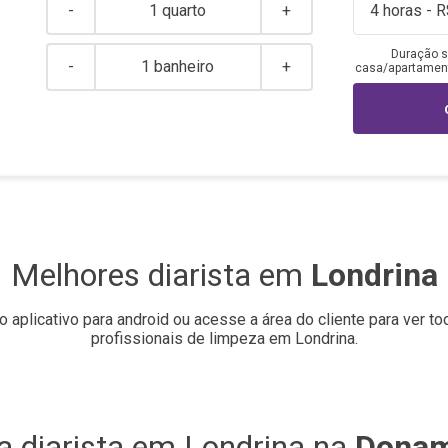
-
1 quarto
+
Duração s
-
1 banheiro
+
casa/apartamento
Melhores diarista em
Londrina
o aplicativo para android ou acesse a área do cliente para ver t
profissionais de limpeza em
Londrina
.
a diarista em
Londrina
na
Donam